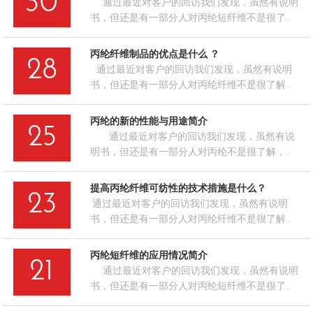
30
通过最近对客户的回访我们发现，虽然有说明
随着丙纶生产技术的进步，世…
书，但还是有一部分人对丙纶短纤维不是很了
解，对于一些应该注意的地方都忽略了，不能很
好地发挥丙纶短纤维的全部性能，今天小编就丙
丙纶纤维制品的优点是什么 ？
28
纶短纤维的硫化再来和大家探讨探讨，希望能给
通过最近对客户的回访我们发现，虽然有说明
大家带了帮助。 丙纶短纤维进…
书，但还是有一部分人对丙纶纤维不是很了解，
对于一些应该注意的地方都忽略了，不能很好地
发挥丙纶纤维的全部性能，今天小编就丙纶纤维
丙纶的新的性能与用途简介
25
制品的优点再来和大家探讨探讨，希望能给大家
通过最近对客户的回访我们发现，虽然有说
带了帮助。 建筑、交通、农业、渔业和体育活
明书，但还是有一部分人对丙纶不是很了解，对
动用高强度丙纶纤维制绳和网具，具有高断裂强
于一些应该注意的地方都忽略了，不能很好地发
度、…
挥丙纶的全部性能，今天小编就丙纶的生产情况
提高丙纶纤维可纺性的技术措施是什么？
23
再来和大家探讨探讨，希望能给大家带了帮
通过最近对客户的回访我们发现，虽然有说明
助。 …
书，但还是有一部分人对丙纶纤维不是很了解，
对于一些应该注意的地方都忽略了，不能很好地
发挥丙纶纤维的全部性能，今天小编就提高丙纶
丙纶短纤维的应用情况简介
21
纤维可纺性的技术措施再来和大家探讨探讨，希
通过最近对客户的回访我们发现，虽然有说明
望能给大家带了帮助。 1…
书，但还是有一部分人对丙纶短纤维不是很了
解，对于一些应该注意的地方都忽略了，不能很