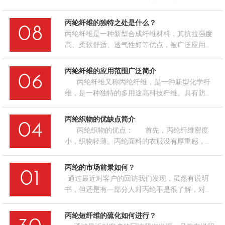
丙纶纤维的独特之处是什么？
08
丙纶纤维是一种新型合成纤维材料，其抗拉强度
高、柔软舒适、透气性好等优点，被广泛应用于
服装、鞋帽、家居纺织品等领域。目前，丙纶纤
维已成为国内外众多知名品牌的主要原材料之
丙纶纤维​的应用范围广泛简介
06
一。相较于其他材料，丙纶纤维的制造过程更加
丙纶纤维又称丙纶纤维，是一种新型化学纤
环保和经济。丙纶原料无毒无害，对环境和人体
维，是一种独特的多用途高科技纤维。具有防
均无害。同时，丙纶纤维不易变形，不易褪色，
水、防油、防紫外线、抗菌、抗静电等优异性
寿命长，可以节省更多成本。在服装领域，丙纶
能。同时还具有良好的耐用性和柔软性，应用范
丙纶织物的优缺点简介
纤…
04
围广泛。 它广泛应用于各个…
丙纶织物的优点： 首先，丙纶纤维密度
小，织物轻薄。丙纶面料的衣服没有厚重感，弹
性好。丙纶纤维的良好弹性使其成为制作渔网和
绳索的理想材料。 其次，丙纶纤维具有优异
丙纶的市场前景如何？
01
的耐酸碱性、…
通过最近对客户的回访我们发现，虽然有说明
书，但还是有一部分人对丙纶不是很了解，对于
一些应该注意的地方都忽略了，不能很好地发挥
丙纶的全部性能，今天小编就丙纶的市场前景再
丙纶短纤维的硫化如何进行？
来和大家探讨探讨，希望能给大家带了帮助。